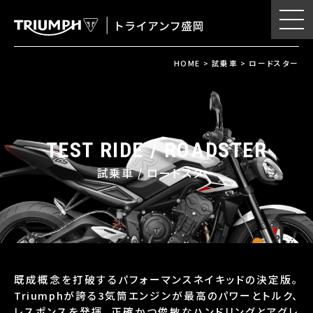
HOME
>
試乗車
>
ロードスター
試乗車 / ロードスター
既成概念を打破するパフォーマンスネイキッドの決定版。
Triumphが誇る3気筒エンジンが最高のパワーとトルク、
レスポンスを発揮。正確かつ俊敏なハンドリングとアグレ